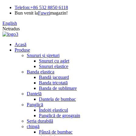
Telefon:
+86 532 8850 6118
Bun venit la
Fuwei
magazin!
English
Netradus
Acasă
Produse
Snururi și șireturi
Snururi cu aglet
Snururi elastice
Banda elastica
Bandă jacquard
Banda tricotată
Banda de sublimare
Dantelă
Dantela de bumbac
Panglică
Îndoiți elasticul
Panglică de grosgrain
Seria durabilă
chingă
Pânză de bumbac