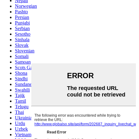
Nepali
Norwegian
Pashto
Persian
Punjabi
Serbian
Sesotho
Sinhala
Slovak
Slovenian
Somali
Samoan
Scots Gaelic
Shona
Sindhi
Sundanese
Swahili
Tajik
Tamil
Telugu
Thai
Ukrainian
Urdu
Uzbek
Vietnamese