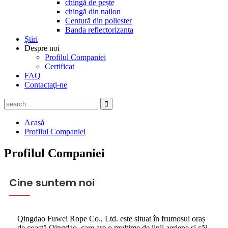
chingă de pește
chingă din nailon
Centură din poliester
Banda reflectorizanta
Știri
Despre noi
Profilul Companiei
Certificat
FAQ
Contactaţi-ne
Acasă
Profilul Companiei
Profilul Companiei
Cine suntem noi
Qingdao Fuwei Rope Co., Ltd. este situat în frumosul oraș
de coastă Qingdao, care are o mulțime de linii aeriene și căi